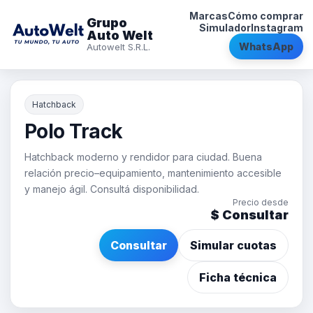
Marcas
Cómo comprar
Grupo
Simulador
Instagram
Auto Welt
WhatsApp
Autowelt S.R.L.
Hatchback
Polo Track
Hatchback moderno y rendidor para ciudad. Buena
relación precio–equipamiento, mantenimiento accesible
y manejo ágil. Consultá disponibilidad.
Precio desde
$ Consultar
Consultar
Simular cuotas
Ficha técnica