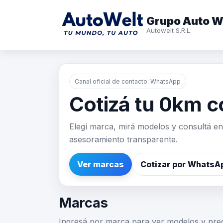
Grupo Auto W
Autowelt S.R.L.
Canal oficial de contacto: WhatsApp
Cotizá tu 0km c
Elegí marca, mirá modelos y consultá en 
asesoramiento transparente.
Ver marcas
Cotizar por WhatsA
Marcas
Ingresá por marca para ver modelos y preci