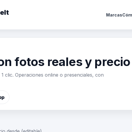
elt
Marcas
Cóm
on fotos reales y preci
1 clic. Operaciones online o presenciales, con
pp
o desde (editable).